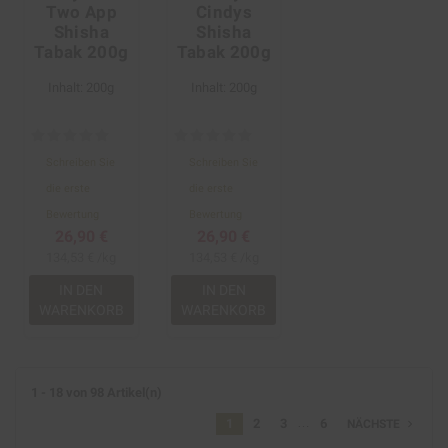
Two App
Cindys
Shisha
Shisha
Tabak 200g
Tabak 200g
Inhalt: 200g
Inhalt: 200g
Schreiben Sie
Schreiben Sie
die erste
die erste
Bewertung
Bewertung
26,90 €
26,90 €
134,53 € /kg
134,53 € /kg
IN DEN
IN DEN
WARENKORB
WARENKORB
1 - 18 von 98 Artikel(n)
…
1
2
3
6
navigate_next
NÄCHSTE