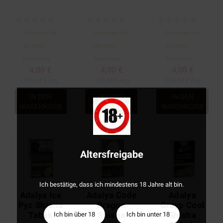
Schreiben Sie
Schreiben Sie
Schreiben Sie
die erste
die erste
die erste
Bewertung
Bewertung
Bewertung
4,00 €
4,00 €
4,00 €
159,94 € /kg
159,94 € /kg
159,94 € /kg
IN DEN
IN DEN
IN DEN
WARENKORB
WARENKORB
WARENKORB
Altersfreigabe
Ich bestätige, dass ich mindestens 18 Jahre alt bin.
Adalya Ice
Adalya Code
Adalya
Pyc Shisha
Dragon
Grayp Cool
Tabak
Shisha
Shisha
Ich bin über 18
Ich bin unter 18