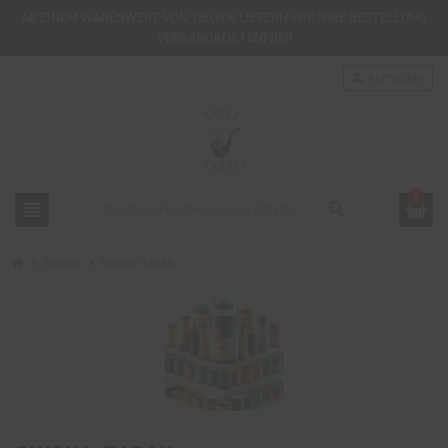
AB EINEM
WARENWERT VON 150,00€ LIEFERN WIR IHRE BESTELLUNG
VERSANDKOSTENFREI!
person
Anmelden
0
view_headline
search
chevron_right
chevron_right
Shisha
Shisha-Tabak