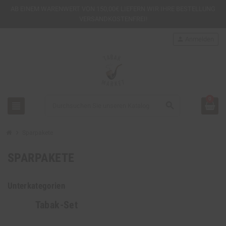
AB EINEM
WARENWERT VON 150,00€ LIEFERN WIR IHRE BESTELLUNG
VERSANDKOSTENFREI!
person
Anmelden
0
view_headline
search
chevron_right
Sparpakete
SPARPAKETE
Unterkategorien
Tabak-Set