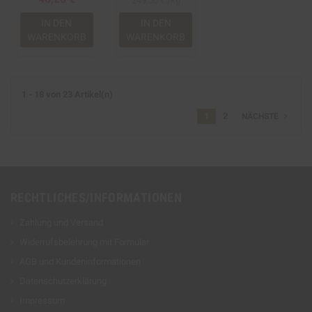
249,50 € /kg
IN DEN
IN DEN
WARENKORB
WARENKORB
1 - 18 von 23 Artikel(n)
1
2
navigate_next
NÄCHSTE
RECHTLICHES/INFORMATIONEN
Zahlung und Versand
Widerrufsbelehrung mit Formular
AGB und Kundeninformationen
Datenschutzerklärung
Impressum