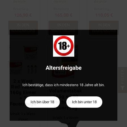
die erste
die erste
die erste
Bewertung
Bewertung
Bewertung
126,90 €
165,00 €
110,05 €
IN DEN
IN DEN
IN DEN
WARENKORB
WARENKORB
WARENKORB
Altersfreigabe
FILTER
2 x West
1 x West Red
Ich bestätige, dass ich mindestens 18 Jahre alt bin.
Red Tabak
Volumentabak
160g Eimer
195g + 200
+ 3
Filterhülsen +
Ich bin über 18
Ich bin unter 18
Feuerzeuge
Feuerzeug
Inhalt: 1 x West-
Inhalt: 1 x West-
Paket
Paket