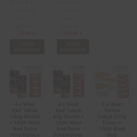
Schreiben Sie
Schreiben Sie
die erste
die erste
Bewertung
Bewertung
30,95 €
150,00 €
IN DEN
IN DEN
WARENKORB
WARENKORB
4 x West
4 x West
3 x West
Red Tabak
Red Tabak
Yellow
100g Beutel
65g Beutel +
Tabak 245g
+ 1000 West
1000 West
Eimer +
Red Extra
Red Extra
1000 West
Filterhülsen
Filterhülsen
Red