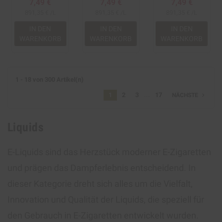
7,49 €
7,49 €
7,49 €
891,35 € /L
891,35 € /L
891,35 € /L
IN DEN
IN DEN
IN DEN
WARENKORB
WARENKORB
WARENKORB
1 - 18 von 300 Artikel(n)
…
1
2
3
17
navigate_next
NÄCHSTE
Liquids
E-Liquids sind das Herzstück moderner E-Zigaretten
und prägen das Dampferlebnis entscheidend. In
dieser Kategorie dreht sich alles um die Vielfalt,
Innovation und Qualität der Liquids, die speziell für
den Gebrauch in E-Zigaretten entwickelt wurden.