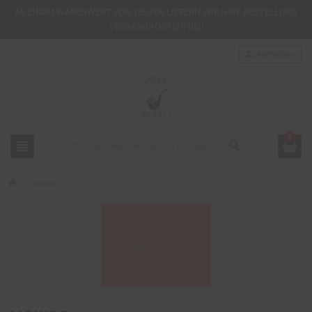
AB EINEM
WARENWERT VON 150,00€ LIEFERN WIR IHRE BESTELLUNG
VERSANDKOSTENFREI!
person
Anmelden
0
view_headline
search
chevron_right
Liquids