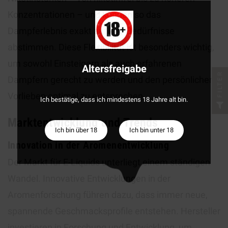
Konzentrationen – und können so das
Dampferlebnis exakt auf ihre Bedürfnisse
abstimmen. Diese Flexibilität ist besonders wichtig,
um sowohl Einsteigern als auch erfahrenen
Altersfreigabe
FILTER
Dampfern gerecht zu werden und den persönlichen
Vorlieben optimal zu entsprechen.
Ich bestätige, dass ich mindestens 18 Jahre alt bin.
Marktentwicklung und Trends
Ich bin über 18
Ich bin unter 18
Innovation in der Aromenentwicklung
Der Markt für E-Liquids unterliegt einem ständigen
Wandel. Innovative Entwicklungen in der
Aromenforschung führen dazu, dass immer neue,
spannende Geschmacksprofile entstehen. Hersteller
investieren in Forschung und Entwicklung, um