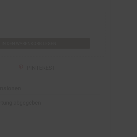
rt
IN DEN WARENKORB LEGEN
PINTEREST
nsionen
ertung abgegeben