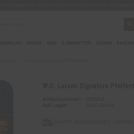
EM
WARENWERT VON 150,00€ LIEFERN WIR IHRE BESTELLUNG VERSANDKOST
search
ZIGARILLOS
SHISHA
IQOS
E-ZIGARETTEN
LIQUIDS
RAUCHE
. Larsen
chevron_right
W.O. Larsen Signature Pfeifentabak
W.O. Larsen Signature Pfeifen
Artikelnummer:
000963
Auf Lager:
1000 Artikel
SOFORT VERSANDBEREIT, LIEFERZE