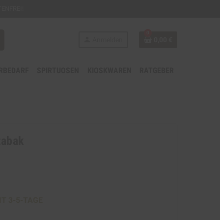
ENFREI!
0
person
Anmelden
0,00 €
RBEDARF
SPIRTUOSEN
KIOSKWAREN
RATGEBER
tabak
IT 3-5-TAGE