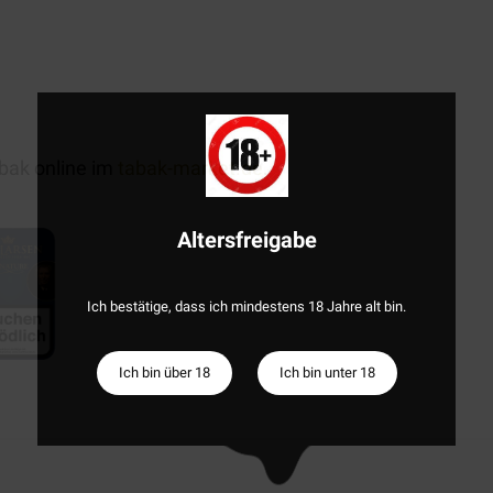
bak online im
tabak-market.de.
Altersfreigabe
Ich bestätige, dass ich mindestens 18 Jahre alt bin.
Ich bin über 18
Ich bin unter 18