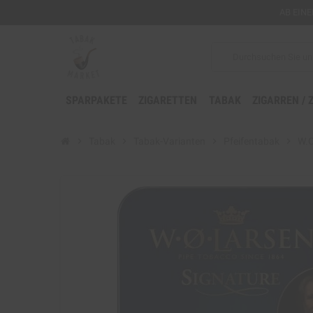
AB EIN
SPARPAKETE
ZIGARETTEN
TABAK
ZIGARREN / 
chevron_right
Tabak
chevron_right
Tabak-Varianten
chevron_right
Pfeifentabak
chevron_right
W.O