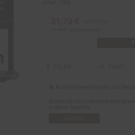
Inhalt: 100g
31,70 €
(317,02 € /kg)
Inkl. MwSt.
zzgl. Versandkosten
shopping_ca
TEILEN
TWEET
um Zoomen
Kundenbewertungen und Reze
Bisher hat noch niemand eine Bew
in dieser Sprache
BEWERTEN