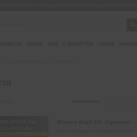
EM
WARENWERT VON 150,00€ LIEFERN WIR IHRE BESTELLUNG VERSANDKOST
search
ZIGARILLOS
SHISHA
IQOS
E-ZIGARETTEN
LIQUIDS
RAUCHE
chevron_right
Zigarettenmarken S - Z
chevron_right
Winston
TON
Sortieren nach:
gefunden
Winston Black 6XL Zigaretten
Inhalt: 3 Packungen Х 54 Zigaretten (20,00 €/