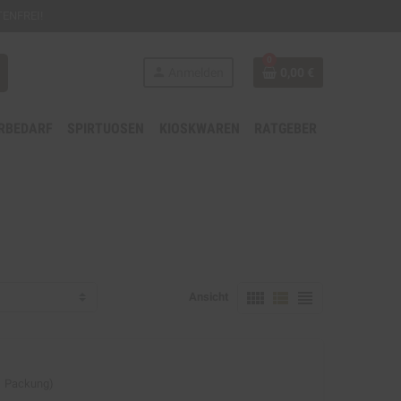
ENFREI!
0
person
Anmelden
0,00 €
RBEDARF
SPIRTUOSEN
KIOSKWAREN
RATGEBER
view_comfy
view_list
view_headline
Ansicht
 1 Packung)