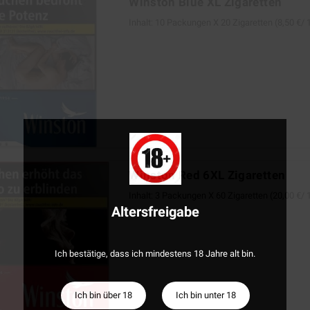
Winston Blue XL Zigaretten
Inhalt: 10 Packungen Х 20 Zigaretten (8,50 €/
Winston Red 6XL Zigaretten
Inhalt: 3 Packungen Х 60 Zigaretten (20,00 €/
Altersfreigabe
Ich bestätige, dass ich mindestens 18 Jahre alt bin.
Ich bin über 18
Ich bin unter 18