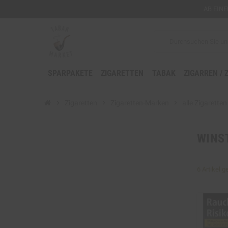
AB EIN
SPARPAKETE
ZIGARETTEN
TABAK
ZIGARREN / 
chevron_right
Zigaretten
chevron_right
Zigaretten-Marken
chevron_right
alle Zigaretten
WINS
6 Artikel 