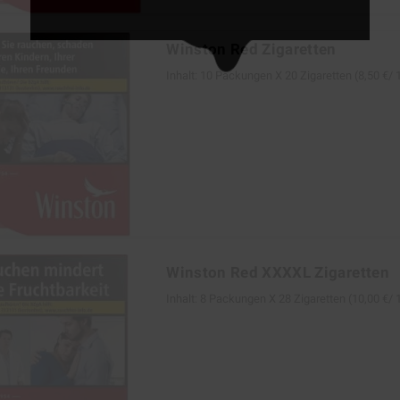
Winston Red Zigaretten
Inhalt: 10 Packungen Х 20 Zigaretten (8,50 €/
Winston Red XXXXL Zigaretten
Inhalt: 8 Packungen Х 28 Zigaretten (10,00 €/