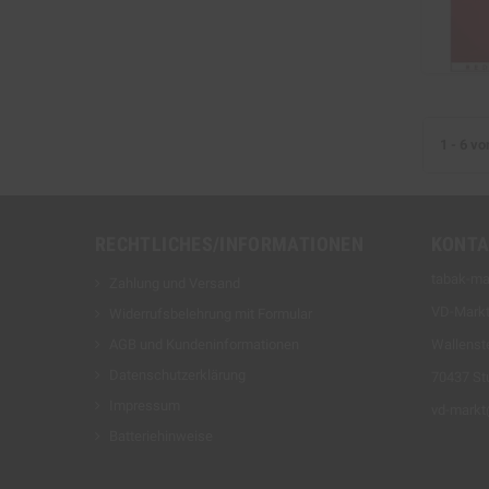
1 - 6 vo
RECHTLICHES/INFORMATIONEN
KONTA
tabak-ma
Zahlung und Versand
VD-Mark
Widerrufsbelehrung mit Formular
AGB und Kundeninformationen
Wallenste
Datenschutzerklärung
70437 Stu
Impressum
vd-mark
Batteriehinweise