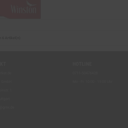
n 6 Artikel(n)
KT
HOTLINE
rket.de
0711-50476428
t GmbH
Mo - Fr: 10:00 - 15:00 Uhr
instr. 1
ttgart
t@gmx.de