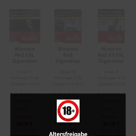
Winston
Winston
Winston
Red 6XL
Red
Red XXXXL
Zigaretten
Zigaretten
Zigaretten
Inhalt: 3
Inhalt: 10
Inhalt: 8
Packungen Х 60
Packungen Х 20
Packungen Х 28
Zigaretten (20,00
Zigaretten (8,50 €/
Zigaretten (10,00
€/ 1 Packung)
1 Packung)
€/ 1 Packung)
Schreiben Sie
Schreiben Sie
Schreiben Sie
die erste
die erste
die erste
Bewertung
Bewertung
Bewertung
60,00 €
85,00 €
80,00 €
0,33 € /Stk
0,43 € /Stk
0,36 € /Stk
Altersfreigabe