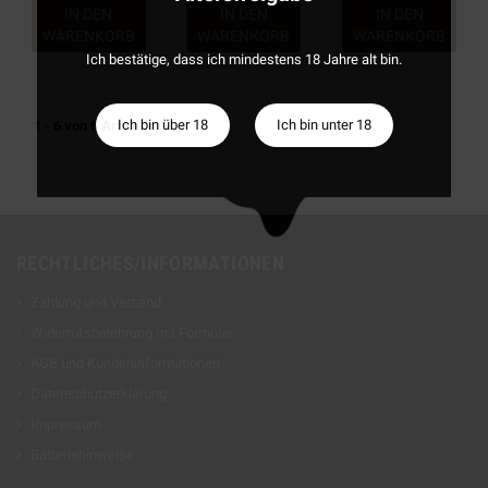
IN DEN
IN DEN
IN DEN
WARENKORB
WARENKORB
WARENKORB
Ich bestätige, dass ich mindestens 18 Jahre alt bin.
Ich bin über 18
Ich bin unter 18
1 - 6 von 6 Artikel(n)
RECHTLICHES/INFORMATIONEN
Zahlung und Versand
Widerrufsbelehrung mit Formular
AGB und Kundeninformationen
Datenschutzerklärung
Impressum
Batteriehinweise