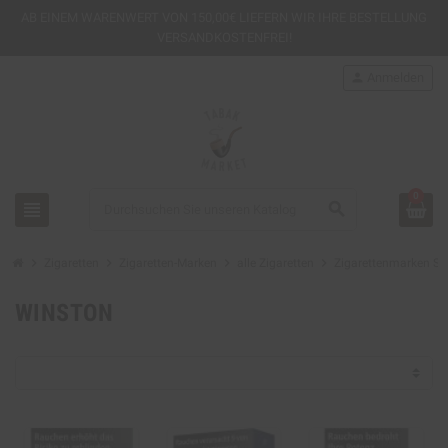
AB EINEM
WARENWERT VON 150,00€ LIEFERN WIR IHRE BESTELLUNG
VERSANDKOSTENFREI!
person
Anmelden
0
view_headline
search
chevron_right
chevron_right
chevron_right
chevron_right
Zigaretten
Zigaretten-Marken
alle Zigaretten
Zigarettenmarken S -
WINSTON