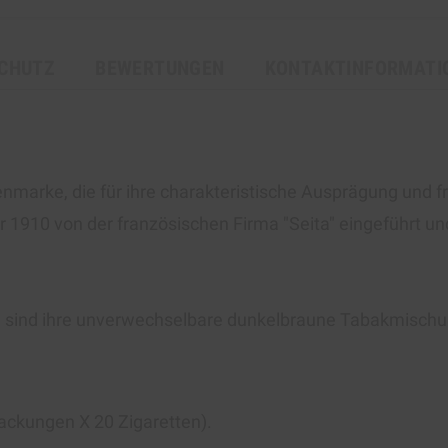
CHUTZ
BEWERTUNGEN
KONTAKTINFORMATI
ttenmarke, die für ihre charakteristische Ausprägung und 
 1910 von der französischen Firma "Seita" eingeführt un
sind ihre unverwechselbare dunkelbraune Tabakmischung 
Packungen Х 20 Zigaretten).