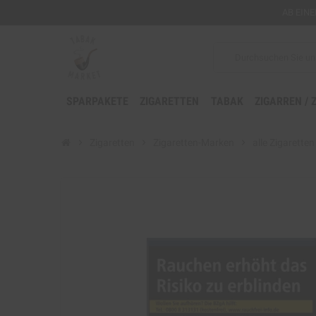
AB EIN
SPARPAKETE
ZIGARETTEN
TABAK
ZIGARREN / 
chevron_right
Zigaretten
chevron_right
Zigaretten-Marken
chevron_right
alle Zigaretten