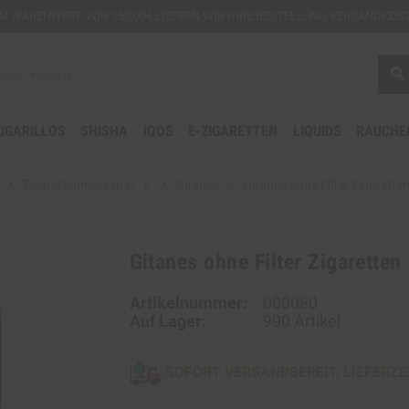
EM
WARENWERT VON 150,00€ LIEFERN WIR IHRE BESTELLUNG VERSANDKOST
search
ZIGARILLOS
SHISHA
IQOS
E-ZIGARETTEN
LIQUIDS
RAUCHE
chevron_right
Zigarettenmarken G - L
chevron_right
Gitanes
chevron_right
Gitanes ohne Filter Zigarette
Gitanes ohne Filter Zigaretten
Artikelnummer:
000080
Auf Lager:
990 Artikel
SOFORT VERSANDBEREIT, LIEFERZE