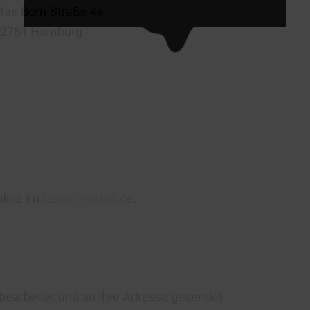
ax-Born-Straße 4e
2761 Hamburg
line im
tabak-market.de
.
 bearbeitet und an Ihre Adresse gesendet.