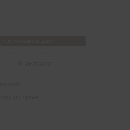
rt
IN DEN WARENKORB LEGEN
PINTEREST
nsionen
ertung abgegeben