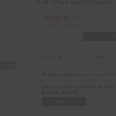
Inhalt: 10 Packungen Х 20 Zigaretten
10,00 €
(0,49 € /Stk)
Inkl. MwSt.
zzgl. Versandkosten
shopping_ca
TEILEN
TWEET
um Zoomen
Kundenbewertungen und Reze
Bisher hat noch niemand eine Bew
in dieser Sprache
BEWERTEN