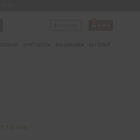
ENFREI!
0
person
Anmelden
0,00 €
RBEDARF
SPIRTUOSEN
KIOSKWAREN
RATGEBER
n
IT 3-5-TAGE