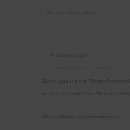
Winston Tabak. Rot S
.
Bewertungen
Schreiben Sie als Erster Ihre Bewertung !
FAQ‘s rund um das Thema Drehtaba
Der Geschmack von Drehtabak: Was ist der richtige 
Gibt es maschinell gefertigte Zigare
rauchen? Dann ist der darin enthalt
Welche Drehtabaksorten sind besonders stark?
damit die ersten selbst gedrehten Zi
Wenn Sie vor allem Wert auf