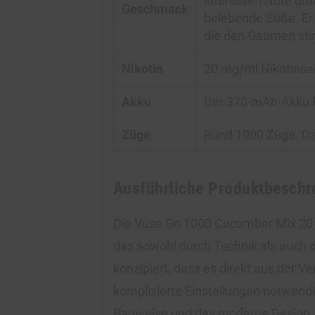
intensiven Note grü
Geschmack
belebende Süße. Er
die den Gaumen stim
Nikotin
20 mg/ml Nikotinsa
Akku
Der 370-mAh-Akku li
Züge
Rund 1000 Züge. Dan
Ausführliche Produktbeschr
Die Vuse Go 1000 Cucumber Mix 20 
das sowohl durch Technik als auch 
konzipiert, dass es direkt aus der
komplizierte Einstellungen notwendi
Bauweise und das moderne Design, das