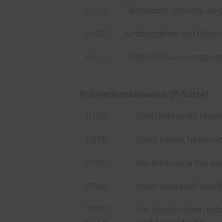
H319:
Verursacht schwere Aug
H330:
Lebensgefahr bei Einat
H411:
Giftig für Wasserorgani
Präventionshinweise (P-Sätze)
P102:
Darf nicht in die Hän
P270:
Nicht essen, trinken
P101:
Bei ärztlichem Rat da
P264:
Nach Gebrauch Hände
P301 +
Bei Verschlucken sof
P310:
Arzt kontaktieren.