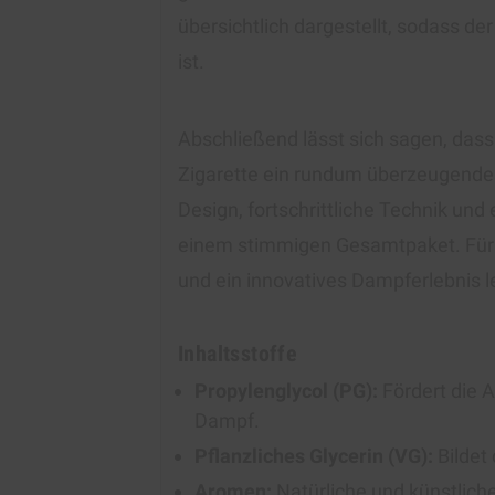
übersichtlich dargestellt, sodass d
ist.
Abschließend lässt sich sagen, das
Zigarette ein rundum überzeugendes
Design, fortschrittliche Technik un
einem stimmigen Gesamtpaket. Für al
und ein innovatives Dampferlebnis le
Inhaltsstoffe
Propylenglycol (PG):
Fördert die 
Dampf.
Pflanzliches Glycerin (VG):
Bildet
Aromen:
Natürliche und künstlich