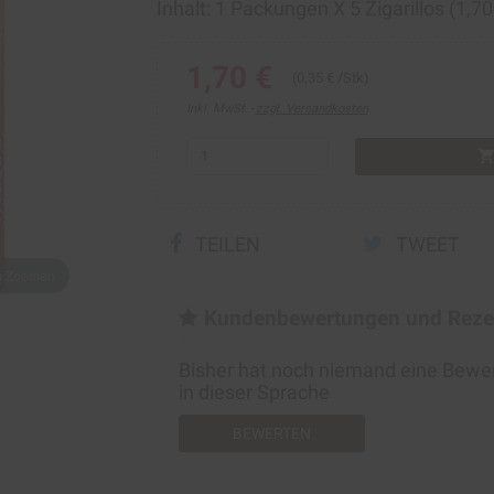
Inhalt: 1 Packungen Х 5 Zigarillos (1,7
1,70 €
(0,35 € /Stk)
Inkl. MwSt.
zzgl. Versandkosten
shopping_ca
TEILEN
TWEET
um Zoomen
Kundenbewertungen und Reze
Bisher hat noch niemand eine Bew
in dieser Sprache
BEWERTEN