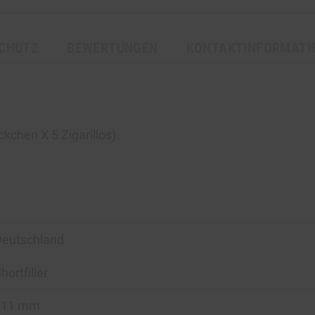
CHUTZ
BEWERTUNGEN
KONTAKTINFORMATI
ckchen Х 5 Zigarillos).
Deutschland
hortfiller
111 mm