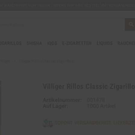
EM
WARENWERT VON 150,00€ LIEFERN WIR IHRE BESTELLUNG VERSANDKOST
search
ZIGARILLOS
SHISHA
IQOS
E-ZIGARETTEN
LIQUIDS
RAUCHE
illiger
chevron_right
Villiger Rillos Classic Zigarillos
Villiger Rillos Classic Zigarill
Artikelnummer:
001478
Auf Lager:
1000 Artikel
SOFORT VERSANDBEREIT, LIEFERZE