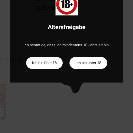
32257 Bündeg
Altersfreigabe
Ich bestätige, dass ich mindestens 18 Jahre alt bin.
e im
tabak-market.de
.
Ich bin über 18
Ich bin unter 18