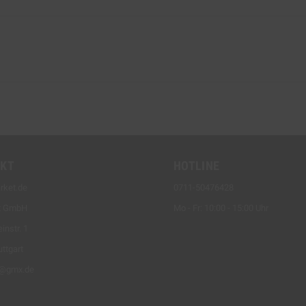
KT
HOTLINE
rket.de
0711-50476428
t GmbH
Mo - Fr: 10:00 - 15:00 Uhr
instr. 1
ttgart
t@gmx.de