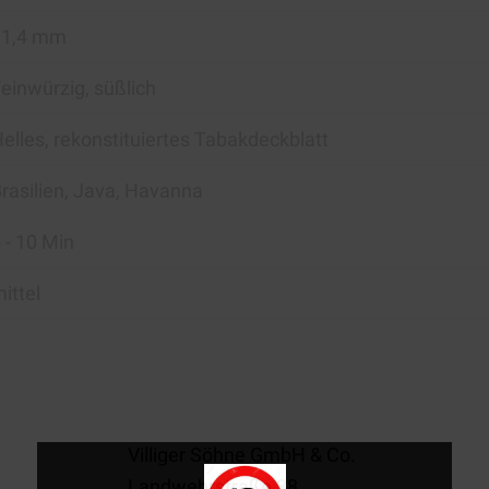
11,4 mm
einwürzig, süßlich
elles, rekonstituiertes Tabakdeckblatt
rasilien, Java, Havanna
 - 10 Min
ittel
Villiger Söhne GmbH & Co.
Landwehrstraße 38