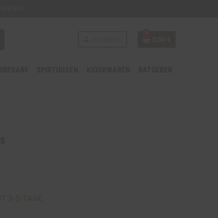
ENFREI!
0
person
Anmelden
0,00 €
RBEDARF
SPIRTUOSEN
KIOSKWAREN
RATGEBER
os
IT 3-5-TAGE