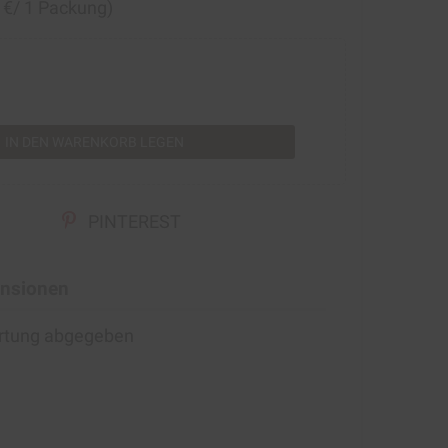
0 €/ 1 Packung)
rt
IN DEN WARENKORB LEGEN
PINTEREST
nsionen
ertung abgegeben