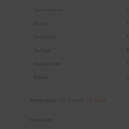
Durchmesser:
Aroma:
F
Deckblatt:
H
Einlage:
B
Rauchdauer:
5
Stärke:
m
Mindestalter für Erwerb:
18 Jahre.
Hersteller: