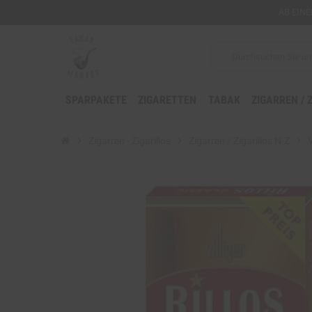
AB EIN
SPARPAKETE
ZIGARETTEN
TABAK
ZIGARREN / 
chevron_right
Zigarren - Zigarillos
chevron_right
Zigarren / Zigarillos N-Z
chevron_right
V