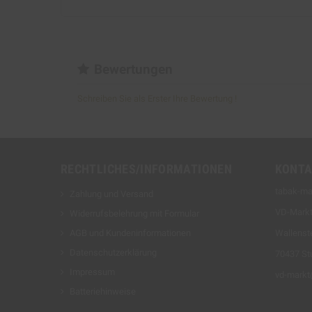
Bewertungen
Schreiben Sie als Erster Ihre Bewertung !
RECHTLICHES/INFORMATIONEN
KONTA
tabak-ma
Zahlung und Versand
VD-Mark
Widerrufsbelehrung mit Formular
AGB und Kundeninformationen
Wallenste
Datenschutzerklärung
70437 Stu
Impressum
vd-mark
Batteriehinweise