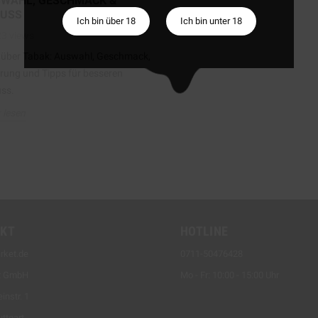
WAHL, GESCHMACK &
USS
Ich bin über 18
Ich bin unter 18
23
views
s über Tabak: Auswahl, Geschmack,
rung und Tipps für besseren
ss.
 lesen
KT
HOTLINE
rket.de
0711-50476428
t GmbH
Mo - Fr: 10:00 - 15:00 Uhr
instr. 1
ttgart