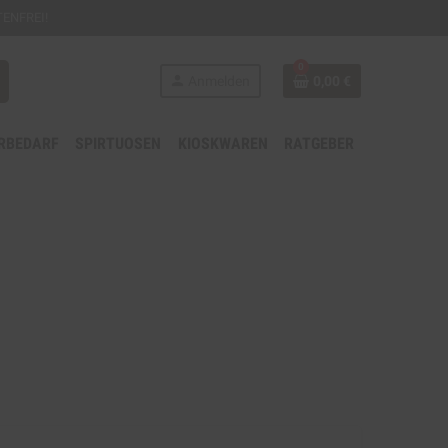
ENFREI!
0
person
Anmelden
0,00 €
RBEDARF
SPIRTUOSEN
KIOSKWAREN
RATGEBER