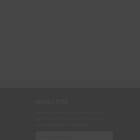
NEWSLETTER
Abbonieren Sie unseren Newsletter und
seien Sie immer informiert über unsere
neuen Produkte und Aktionen.