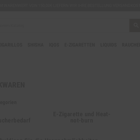
EM
WARENWERT VON 150,00€ LIEFERN WIR IHRE BESTELLUNG VERSANDKOST
search
ZIGARILLOS
SHISHA
IQOS
E-ZIGARETTEN
LIQUIDS
RAUCHE
KWAREN
egorien
E-Zigarette und Heat-
ucherbedarf
not-burn