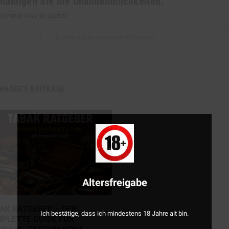
huldigen Sie die Unannehmlichkeiten.
ochmal; was du suchst
WANDTE BEITRÄGE
Altersfreigabe
AK RATGEBER – DER
Ich bestätige, dass ich mindestens 18 Jahre alt bin.
PLETTE GUIDE FÜR