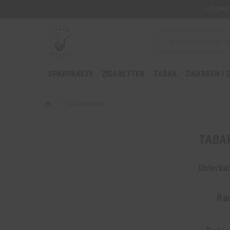
AB EIN
SPARPAKETE
ZIGARETTEN
TABAK
ZIGARREN / 
chevron_right
Tabakwaren
TABA
Unterkat
Ra