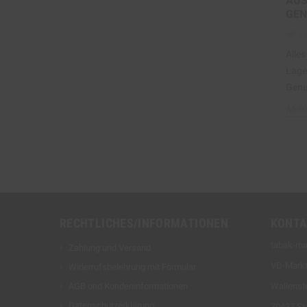
AUS
GEN
1
Alle
Lage
Genu
Mehr
RECHTLICHES/INFORMATIONEN
KONTA
tabak-ma
Zahlung und Versand
VD-Mark
Widerrufsbelehrung mit Formular
AGB und Kundeninformationen
Wallenste
Datenschutzerklärung
70437 Stu