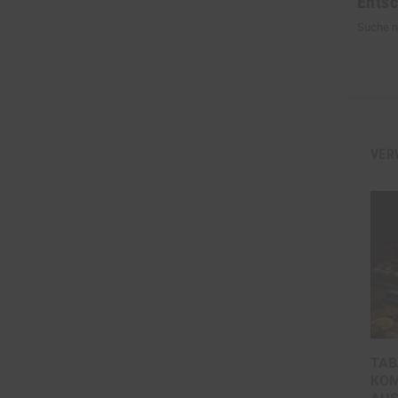
Entsc
Suche n
VER
TAB
KOM