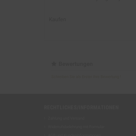
Kaufen
Bewertungen
Schreiben Sie als Erster Ihre Bewertung !
RECHTLICHES/INFORMATIONEN
Zahlung und Versand
Widerrufsbelehrung mit Formular
AGB und Kundeninformationen