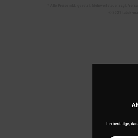
* Alle Preise inkl. gesetzl. Mehrwertsteuer zzgl. Ve
© 2021 tabak-mark
Al
Ich bestätige, das