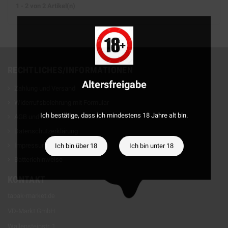
1 - 2 von 2 Artikel(n)
RECHTLICHES/INFORMATIONEN
Altersfreigabe
Zahlung und Versand
Widerrufsbelehrung mit Formular
Ich bestätige, dass ich mindestens 18 Jahre alt bin.
AGB und Kundeninformationen
Datenschutzerklärung
Impressum
Ich bin über 18
Ich bin unter 18
Batteriehinweise
KONTAKT
tabak-market.de
VD-Markt GmbH
Wallensteinstr. 1