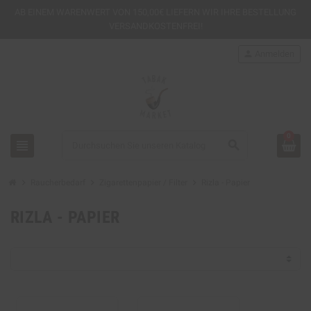
AB EINEM
WARENWERT VON 150,00€ LIEFERN WIR IHRE BESTELLUNG
VERSANDKOSTENFREI!
person
Anmelden
0
view_headline
search
chevron_right
chevron_right
chevron_right
Raucherbedarf
Zigarettenpapier / Filter
Rizla - Papier
RIZLA - PAPIER