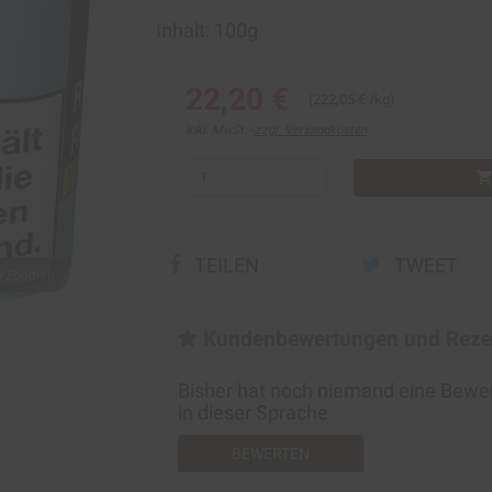
Inhalt: 100g
22,20 €
(222,05 € /kg)
Inkl. MwSt.
zzgl. Versandkosten
shopping_ca
TEILEN
TWEET
um Zoomen
Kundenbewertungen und Reze
Bisher hat noch niemand eine Bew
in dieser Sprache
BEWERTEN