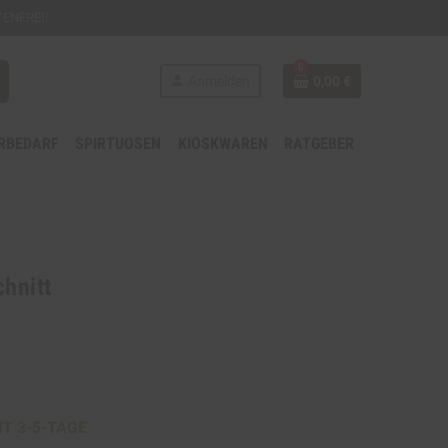
ENFREI!
0
person
Anmelden
0,00 €
RBEDARF
SPIRTUOSEN
KIOSKWAREN
RATGEBER
hnitt
IT 3-5-TAGE