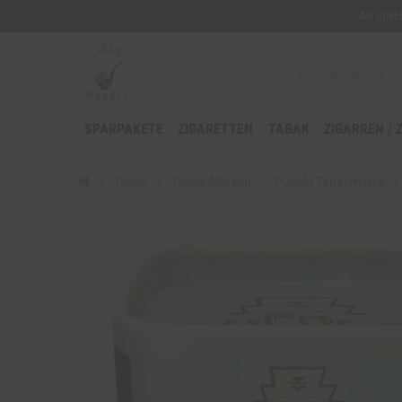
AB EIN
SPARPAKETE
ZIGARETTEN
TABAK
ZIGARREN / 
chevron_right
Tabak
chevron_right
Tabak-Marken
chevron_right
Pueblo Tabakmarke
chevron_rig