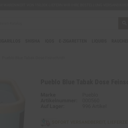
EM
WARENWERT VON 150,00€ LIEFERN WIR IHRE BESTELLUNG VERSANDKOST
search
ZIGARILLOS
SHISHA
IQOS
E-ZIGARETTEN
LIQUIDS
RAUCHE
ht
Pueblo Blue Tabak Dose Feinschnitt
Pueblo Blue Tabak Dose Feinsc
Marke
Pueblo
Artikelnummer:
000560
Auf Lager:
996 Artikel
SOFORT VERSANDBEREIT, LIEFERZE