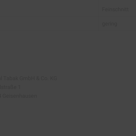
Feinschnitt
gering
l Tabak GmbH & Co. KG
lstraße 1
4 Geisenhausen