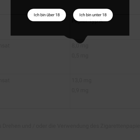
Ich bin über 18
Ich bin unter 18
Papier Typ A
nsat
8,0 mg
n
0,5 mg
nsat
13,0 mg
n
0,9 mg
 Drehen und / oder die Verwendung des Zigarettenpapiers