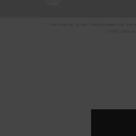
* Alle Preise inkl. gesetzl. Mehrwertsteuer zzgl. Ve
© 2021 tabak-mark