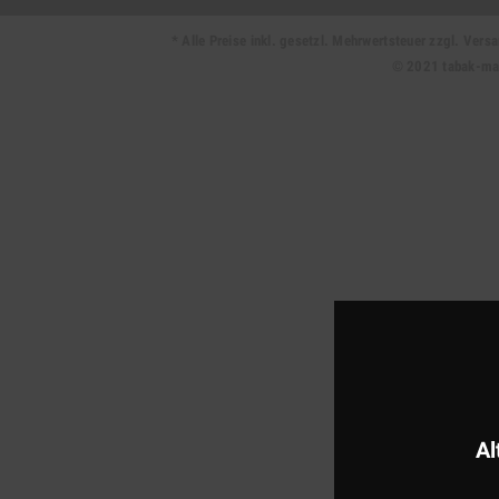
* Alle Preise inkl. gesetzl. Mehrwertsteuer zzgl. Ve
© 2021 tabak-mark
Al