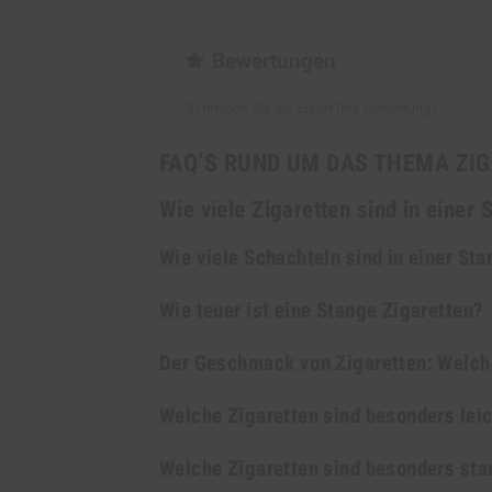
Bewertungen
Schreiben Sie als Erster Ihre Bewertung !
FAQ‘S RUND UM DAS THEMA ZI
Wie viele Zigaretten sind in einer 
In einer Stange sind durchschnittlic
Wie viele Schachteln sind in einer St
jeweiligen Marke können auch deutli
Pro Stange erhalten Sie 10 Schachte
Wie teuer ist eine Stange Zigaretten?
sein.
Packungsgrößen an, die entsprechen
Der Preis einer Zigarettenstange hä
Der Geschmack von Zigaretten: Welche 
Marken sind bereits ab 49,-€ pro Sta
Eine schwierige Frage, auf die es 
Welche Zigaretten sind besonders lei
Geschmäcker sind verschieden. Bevo
Leichte Zigaretten enthalten maxima
Welche Zigaretten sind besonders sta
Tabakgeschmack?