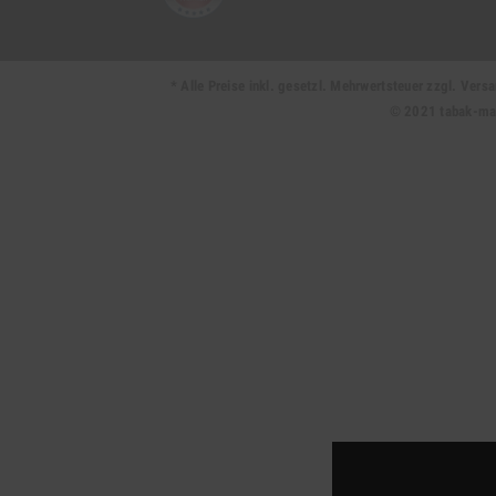
* Alle Preise inkl. gesetzl. Mehrwertsteuer zzgl. Ve
© 2021 tabak-mark