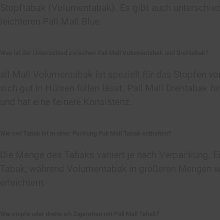
Stopftabak (Volumentabak). Es gibt auch unterschiedl
6. Dann die Fingerspitzen nach in
leichteren Pall Mall Blue.
den Tabak gleichmäßig auf der gesa
7. Filter an der
Was ist der Unterschied zwischen Pall Mall Volumentabak und Drehtabak?
richtigen Stelle platzieren und vom 
all Mall Volumentabak ist speziell für das Stopfen von
sich gut in Hülsen füllen lässt. Pall Mall Drehtabak 
8. Ganz zum Schluss noch die Klebe
und hat eine feinere Konsistenz.
und
die zwei Ränder miteinander verkle
Wie viel Tabak ist in einer Packung Pall Mall Tabak enthalten?
9. Fertig!
Die Menge des Tabaks variiert je nach Verpackung. 
Tabak, während Volumentabak in größeren Mengen wi
erleichtern.
Wie stopfe oder drehe ich Zigaretten mit Pall Mall Tabak?