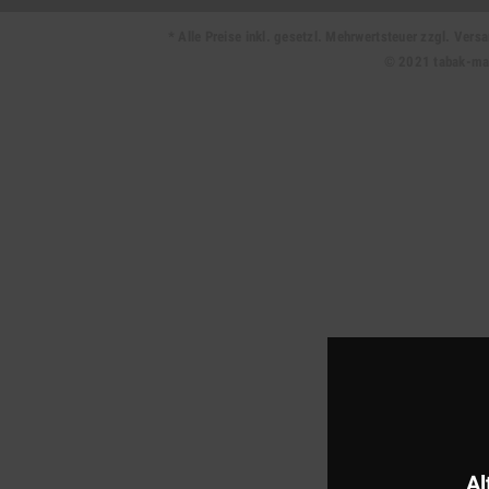
* Alle Preise inkl. gesetzl. Mehrwertsteuer zzgl. Ve
© 2021 tabak-mark
Al