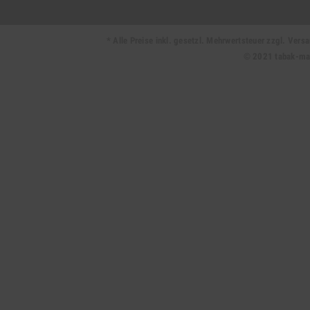
* Alle Preise inkl. gesetzl. Mehrwertsteuer zzgl. Ve
© 2021 tabak-mark