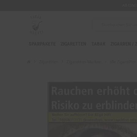
AB EIN
SPARPAKETE
ZIGARETTEN
TABAK
ZIGARREN / 
chevron_right
Zigaretten
chevron_right
Zigaretten-Marken
chevron_right
alle Zigaretten