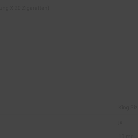
ng Х 20 Zigaretten)
King Si
ja
10 mg.