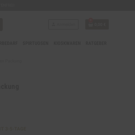
ENFREI!
0
person
Anmelden
0,00 €
RBEDARF
SPIRTUOSEN
KIOSKWAREN
RATGEBER
tten Packung
ackung
IT 3-5-TAGE