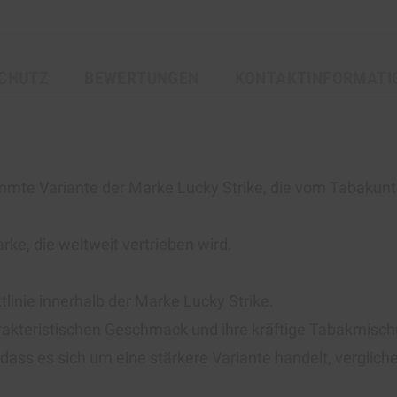
CHUTZ
BEWERTUNGEN
KONTAKTINFORMATI
timmte Variante der Marke Lucky Strike, die vom Tabaku
rke, die weltweit vertrieben wird.
tlinie innerhalb der Marke Lucky Strike.
arakteristischen Geschmack und ihre kräftige Tabakmisc
 dass es sich um eine stärkere Variante handelt, verglic