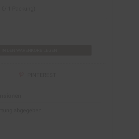
0 €/ 1 Packung)
rt
IN DEN WARENKORB LEGEN
PINTEREST
nsionen
ertung abgegeben