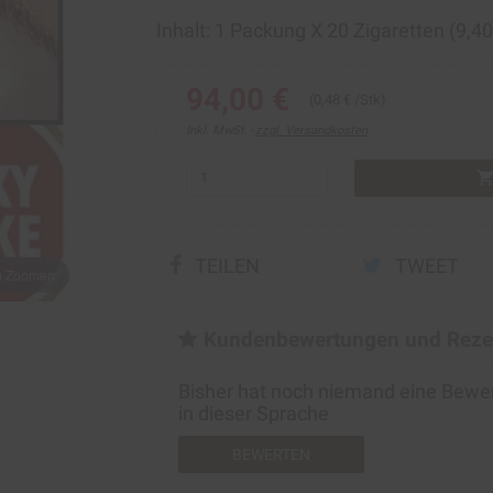
Inhalt: 1 Packung Х 20 Zigaretten (9,4
94,00 €
(0,48 € /Stk)
Inkl. MwSt.
zzgl. Versandkosten
shopping_ca
TEILEN
TWEET
um Zoomen
Kundenbewertungen und Reze
Bisher hat noch niemand eine Bew
in dieser Sprache
BEWERTEN