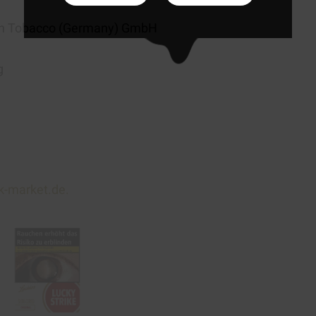
can Tobacco (Germany) GmbH
g
k-market.de.