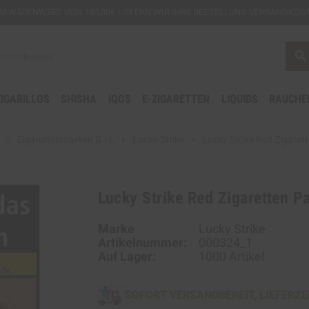
EM
WARENWERT VON 150,00€ LIEFERN WIR IHRE BESTELLUNG VERSANDKOST
search
ZIGARILLOS
SHISHA
IQOS
E-ZIGARETTEN
LIQUIDS
RAUCHE
chevron_right
Zigarettenmarken G - L
chevron_right
Lucky Strike
chevron_right
Lucky Strike Red Zigare
Lucky Strike Red Zigaretten P
Marke
Lucky Strike
Artikelnummer:
000324_1
Auf Lager:
1000 Artikel
SOFORT VERSANDBEREIT, LIEFERZE