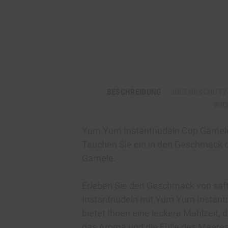
BESCHREIBUNG
JUGENDSCHUTZ
WIC
Yum Yum Instantnudeln Cup Garnel
Tauchen Sie ein in den Geschmack
Garnele.
Erleben Sie den Geschmack von saft
Instantnudeln mit Yum Yum Instantn
bietet Ihnen eine leckere Mahlzeit,
das Aroma und die Fülle des Meeres 