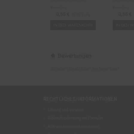
Bewertung
Bewertung
0,55 €
0,55 €
18,24 € /kg
IN DEN WARENKORB
IN DEN 
Bewertungen
Schreiben Sie als Erster Ihre Bewertung !
RECHTLICHES/INFORMATIONEN
Zahlung und Versand
Widerrufsbelehrung mit Formular
AGB und Kundeninformationen