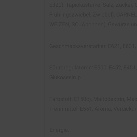
E320), Tapiokastärke, Salz, Zucker,
Frühlingszwiebel, Zwiebel), GARNEL
WEIZEN, SOJAbohnen), Gewürze und K
Geschmacksverstärker: E621, E631, 
Säureregulatoren: E500, E452, E4
Glukosesirup.
Farbstoff: E150c), Maltodextrin, M
Trennmittel: E551, Aroma, Verdickun
Energie: