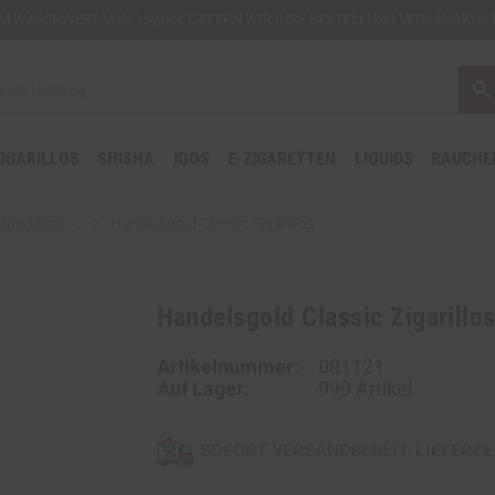
EM
WARENWERT VON 150,00€ LIEFERN WIR IHRE BESTELLUNG VERSANDKOST
search
ZIGARILLOS
SHISHA
IQOS
E-ZIGARETTEN
LIQUIDS
RAUCHE
Handelsgold
chevron_right
Handelsgold Classic Zigarillos
Handelsgold Classic Zigarillo
Artikelnummer:
001121
Auf Lager:
999 Artikel
SOFORT VERSANDBEREIT, LIEFERZE