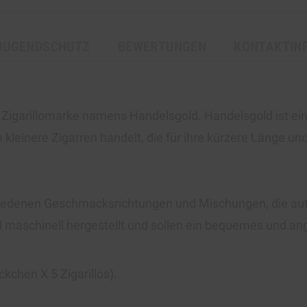
JUGENDSCHUTZ
BEWERTUNGEN
KONTAKTIN
ne Zigarillomarke namens Handelsgold. Handelsgold ist e
 um kleinere Zigarren handelt, die für ihre kürzere Läng
schiedenen Geschmacksrichtungen und Mischungen, die a
el maschinell hergestellt und sollen ein bequemes und a
ckchen Х 5 Zigarillos).