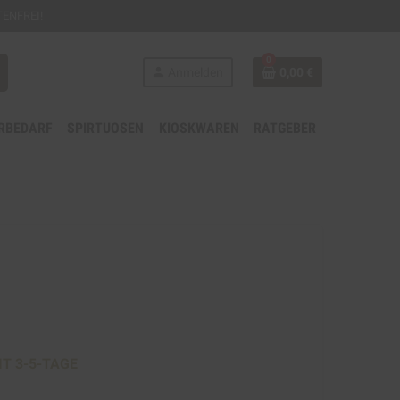
ENFREI!
0
person
Anmelden
0,00 €
RBEDARF
SPIRTUOSEN
KIOSKWAREN
RATGEBER
s
IT 3-5-TAGE