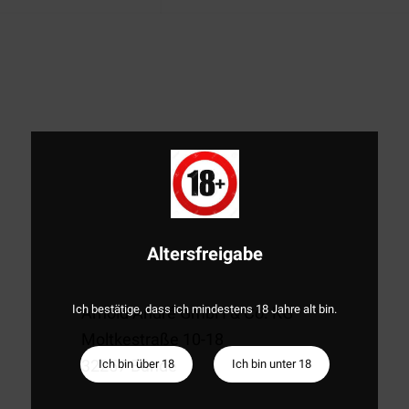
Altersfreigabe
Ich bestätige, dass ich mindestens 18 Jahre alt bin.
Arnold André GmbH & Co. KG
Moltkestraße 10-18
32257 Bünde
Ich bin über 18
Ich bin unter 18