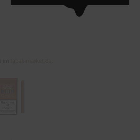
e im
tabak-market.de
.