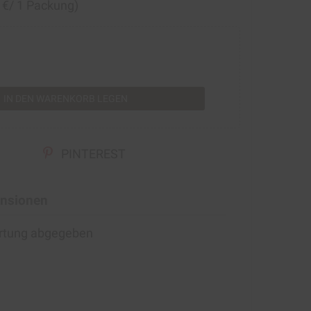
0 €/ 1 Packung)
rt
IN DEN WARENKORB LEGEN
PINTEREST
nsionen
ertung abgegeben