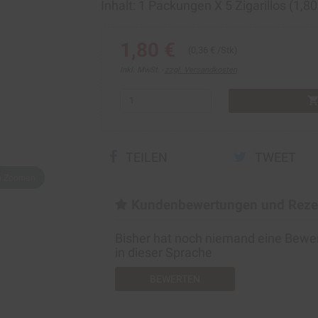
Inhalt: 1 Packungen Х 5 Zigarillos (1,8
1,80 €
(0,36 € /Stk)
Inkl. MwSt.
zzgl. Versandkosten
shopping_ca
TEILEN
TWEET
um Zoomen
Kundenbewertungen und Reze
Bisher hat noch niemand eine Bew
in dieser Sprache
BEWERTEN