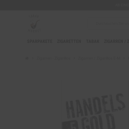
AB EIN
SPARPAKETE
ZIGARETTEN
TABAK
ZIGARREN / 
chevron_right
Zigarren - Zigarillos
chevron_right
Zigarren / Zigarillos E-M
chevron_right