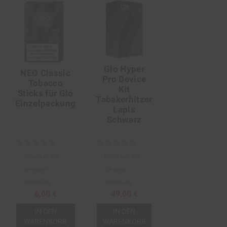
Glo Hyper
NEO Classic
Pro Device
Tobacco
Kit
Sticks für Glo
Tabakerhitzer
Einzelpackung
Lapis
Schwarz
Schreiben Sie
Schreiben Sie
die erste
die erste
Bewertung
Bewertung
6,00 €
49,00 €
IN DEN
IN DEN
WARENKORB
WARENKORB