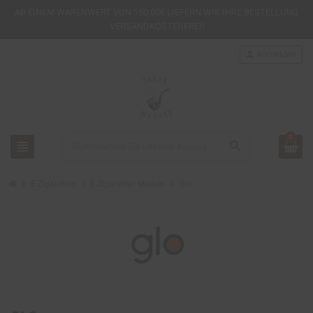
AB EINEM
WARENWERT VON 150,00€ LIEFERN WIR IHRE BESTELLUNG
VERSANDKOSTENFREI!
person
Anmelden
0
view_headline
search
chevron_right
chevron_right
chevron_right
E-Zigaretten
E-Zigaretten Marken
Glo