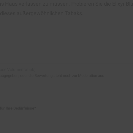
das Haus verlassen zu müssen. Probieren Sie die Elixyr 
ät dieses außergewöhnlichen Tabaks.
 Dose Volumentabak
) :
 abgegeben, oder die Bewertung steht noch zur Moderation aus
für Ihre Bedürfnisse?
ie Sie gerne
ak wahrscheinlich eine gute Wahl, um