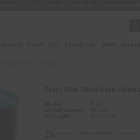
EM
WARENWERT VON 150,00€ LIEFERN WIR IHRE BESTELLUNG VERSANDKOST
search
ZIGARILLOS
SHISHA
IQOS
E-ZIGARETTEN
LIQUIDS
RAUCHE
 Blue Tabak Dose Volumentabak
Elixyr Blue Tabak Dose Volum
Marke
Elixyr
Artikelnummer:
000264
Auf Lager:
978 Artikel
SOFORT VERSANDBEREIT, LIEFERZE