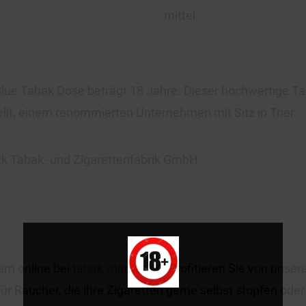
mittel
 Blue Tabak Dose beträgt 18 Jahre. Dieser hochwertige 
lt, einem renommierten Unternehmen mit Sitz in Trier.
k Tabak- und Zigarettenfabrik GmbH
em online bei
tabak-market.de
. Profitieren Sie von unse
für Raucher, die ihre Zigaretten gerne selbst stopfen ode