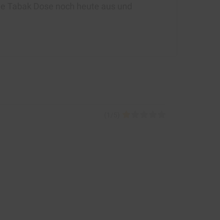
Blue Tabak Dose noch heute aus und
(
1
/
5
)