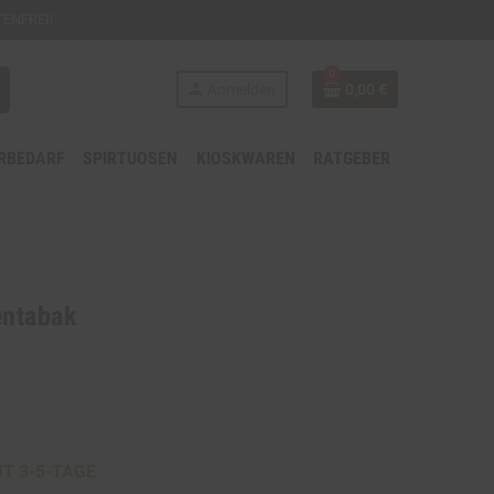
ENFREI!
0
person
Anmelden
0,00 €
RBEDARF
SPIRTUOSEN
KIOSKWAREN
RATGEBER
entabak
IT 3-5-TAGE