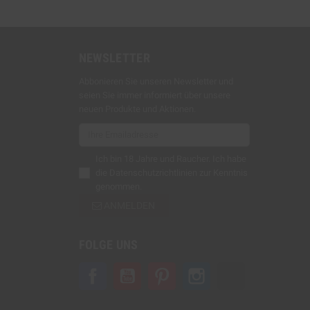
NEWSLETTER
enhülsen
Abbonieren Sie unseren Newsletter und
seien Sie immer informiert über unsere
neuen Produkte und Aktionen.
Ich bin 18 Jahre und Raucher. Ich habe
die
Datenschutzrichtlinien
zur Kenntnis
genommen.
ANMELDEN
FOLGE UNS
Facebook
YouTube
Pinterest
Instagram
TikTok