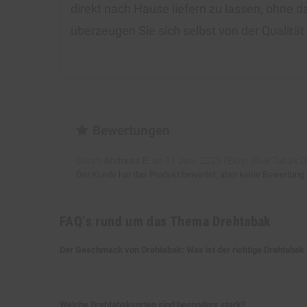
direkt nach Hause liefern zu lassen, ohne 
überzeugen Sie sich selbst von der Qualit
Bewertungen
Durch
Andreas E.
an
31 Jan. 2025 (
Elixyr Blue Tabak
Der Kunde hat das Produkt bewertet, aber keine Bewertung
FAQ‘s rund um das Thema Drehtabak
Der Geschmack von Drehtabak: Was ist der richtige Drehtabak 
Gibt es maschinell gefertigte Zigaretten, d
rauchen? Dann ist der darin enthaltene Tab
Welche Drehtabaksorten sind besonders stark?