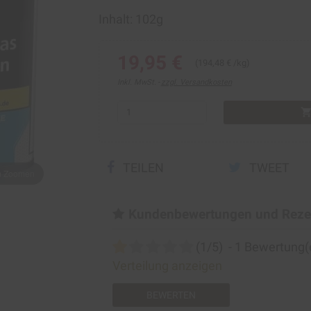
Inhalt: 102g
19,95 €
(194,48 € /kg)
Inkl. MwSt.
zzgl. Versandkosten
shopping_ca
TEILEN
TWEET
um Zoomen
Kundenbewertungen und Reze
(
1
/
5
)
-
1
Bewertung(
Verteilung anzeigen
BEWERTEN