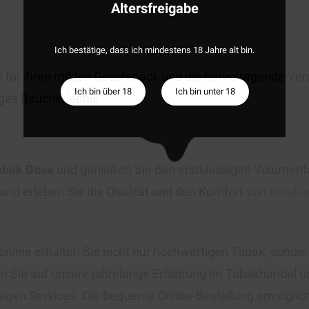
Altersfreigabe
Ich bestätige, dass ich mindestens 18 Jahre alt bin.
 für ihren milden Geschmack und die hervorragende Verar
Ich bin über 18
Ich bin unter 18
iges Raucherlebnis.
Tabak Dose
und genießen Sie den erstklassigen Volumenta
 und erleben Sie die Qualität und den Komfort von
tabak-
online erhalten Sie nicht nur hochwertigen Tabak, sondern
n Sie auf unsere jahrelange Erfahrung im Tabakhandel un
gen Services. Die bequeme Online-Bestellung ermöglicht