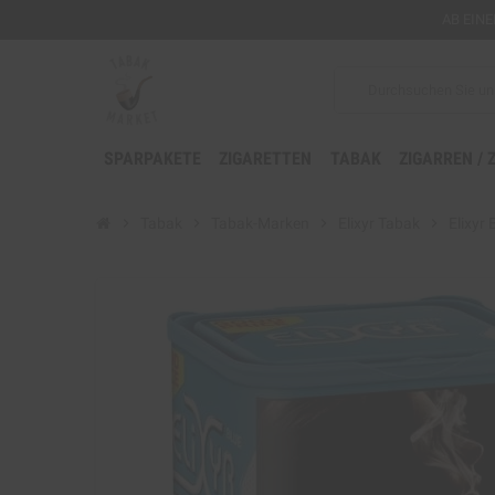
AB EIN
SPARPAKETE
ZIGARETTEN
TABAK
ZIGARREN / 
chevron_right
Tabak
chevron_right
Tabak-Marken
chevron_right
Elixyr Tabak
chevron_right
Elixyr