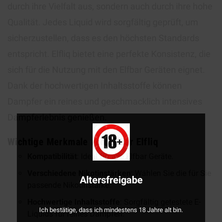
durch ihre Vielfalt aus, sondern auch durch ihre hohe
Qualität. Jedes Liquid wird sorgfältig geprüft, um
sicherzustellen, dass es den höchsten Standards
entspricht. Elfliq bietet eine perfekte Konsistenz, die
sich für die Nutzung mit den Elfbar Geräten eignet.
Dank der hochwertigen Inhaltsstoffe können
Dampfer ein reines und geschmacklich intensives
Dampferlebnis genießen.
Wichtige Merkmale von Elfbar Elfliq
Kompatibilität
: Ideal für alle Elfbar Geräte.
Verschiedene Nikotinstärken
: Wählen Sie die für Sie
Altersfreigabe
passende Nikotinstärke.
Hochwertige Inhaltsstoffe
: Sorgfältig getestete E-
Ich bestätige, dass ich mindestens 18 Jahre alt bin.
Liquids für reines Dampfen.