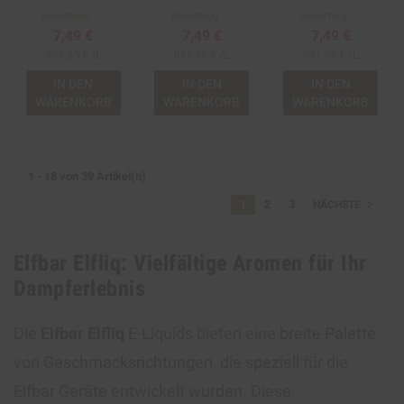
Bewertung
Bewertung
Bewertung
7,49 €
7,49 €
7,49 €
891,35 € /L
891,35 € /L
891,35 € /L
IN DEN
IN DEN
IN DEN
WARENKORB
WARENKORB
WARENKORB
1 - 18 von 39 Artikel(n)
1
2
3
navigate_next
NÄCHSTE
Elfbar Elfliq: Vielfältige Aromen für Ihr
Dampferlebnis
Die
Elfbar Elfliq
E-Liquids bieten eine breite Palette
von Geschmacksrichtungen, die speziell für die
Elfbar Geräte entwickelt wurden. Diese