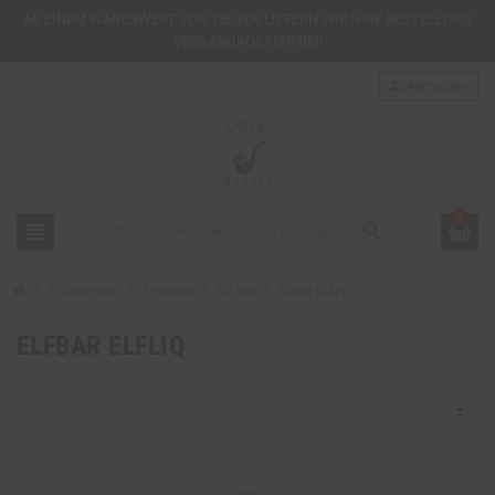
AB EINEM
WARENWERT VON 150,00€ LIEFERN WIR IHRE BESTELLUNG
VERSANDKOSTENFREI!
person
Anmelden
0
view_headline
search
chevron_right
chevron_right
chevron_right
chevron_right
E-Zigaretten
E-Shisha
Elf Bar
Elfbar Elfliq
ELFBAR ELFLIQ