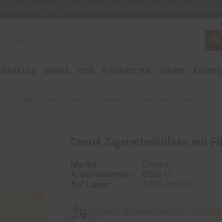
EM
WARENWERT VON 150,00€ LIEFERN WIR IHRE BESTELLUNG VERSANDKOST
search
ZIGARILLOS
SHISHA
IQOS
E-ZIGARETTEN
LIQUIDS
RAUCHE
chevron_right
Camel-Hülsen
chevron_right
Camel Zigarettenhülsen mit Filter 200 Stück
Camel Zigarettenhülsen mit Fi
Marke
Camel
Artikelnummer:
000217
Auf Lager:
1000 Artikel
SOFORT VERSANDBEREIT, LIEFERZE