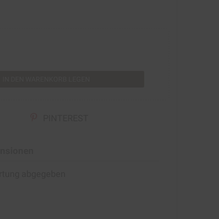
rt
IN DEN WARENKORB LEGEN
PINTEREST
nsionen
ertung abgegeben