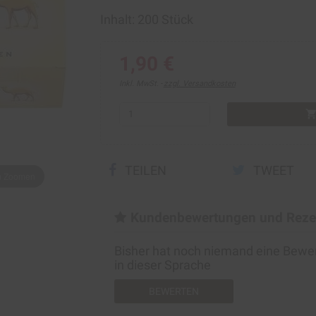
Inhalt: 200 Stück
1,90 €
Inkl. MwSt.
zzgl. Versandkosten
shopping_ca
TEILEN
TWEET
um Zoomen
Kundenbewertungen und Reze
Bisher hat noch niemand eine Bew
in dieser Sprache
BEWERTEN