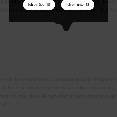
d, und trägt damit zur Minderung der gesundheitlichen R
Ich bin über 18
Ich bin unter 18
die Wert auf eine gewisse Reduzierung von schädlichen St
den von der renommierten
JTI Germany GmbH
hergestell
many für seine hochwertigen Tabakprodukte bekannt und 
tschrittlichen Herstellungsverfahren und strengen Qualit
icht.