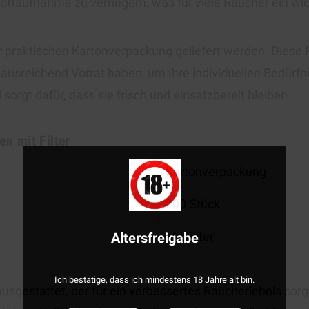
ffaufnahme zu verringern, was für viele Raucher ein wich
ner praktischen Kartonverpackung geliefert werden. Diese
r ausreichend Vorrat haben, um Ihre individuellen Bedürfn
orgt dafür, dass sie frisch und einsatzbereit bleiben.
n mit Filter
Kartonverpackung
200 Stück
Mit Filter
Altersfreigabe
Ich bestätige, dass ich mindestens 18 Jahre alt bin.
usgestattet, der für ein verbessertes Raucherlebnis sorgt