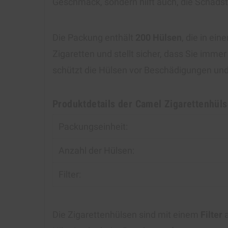
Geschmack, sondern hilft auch, die Schadsto
Die Packung enthält
200 Hülsen
, die in ei
Zigaretten und stellt sicher, dass Sie imme
schützt die Hülsen vor Beschädigungen und s
Produktdetails der Camel Zigarettenhülse
Packungseinheit:
Anzahl der Hülsen:
Filter:
Die Zigarettenhülsen sind mit einem
Filter
a