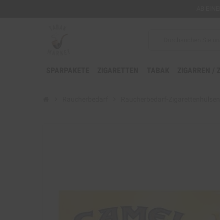
AB EIN
SPARPAKETE
ZIGARETTEN
TABAK
ZIGARREN / 
chevron_right
Raucherbedarf
chevron_right
Raucherbedarf-Zigarettenhülsen