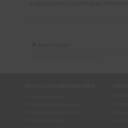
ausgezeichneten Qualität dieser bekannt
Bewertungen
Schreiben Sie als Erster Ihre Bewertung !
RECHTLICHES/INFORMATIONEN
KONTA
tabak-ma
Zahlung und Versand
VD-Mark
Widerrufsbelehrung mit Formular
AGB und Kundeninformationen
Wallenste
Datenschutzerklärung
70437 Stu