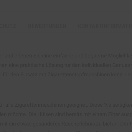
CHUTZ
BEWERTUNGEN
KONTAKTINFORMATI
er und erleben Sie eine einfache und bequeme Möglichkeit
nen eine praktische Lösung für den individuellen Genuss 
l für den Einsatz mit Zigarettenstopfmaschinen konzipier
.
ür alle Zigarettenmaschinen geeignet. Diese Vielseitigkei
len möchte. Die Hülsen sind bereits mit einem Filter ausg
it ein etwas gesünderes Raucherlebnis zu bieten. Der Fil