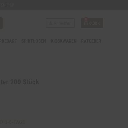
ENFREI!
0
person
Anmelden
0,00 €
RBEDARF
SPIRTUOSEN
KIOSKWAREN
RATGEBER
lter 200 Stück
IT 3-5-TAGE