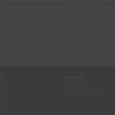
en Tabakmarke und besuchen Sie
tabak-market.de
für Ihr
KT
HOTLINE
rket.de
0711-50476428
t GmbH
Mo - Fr: 10:00 - 15:00 Uhr
instr. 1
ttgart