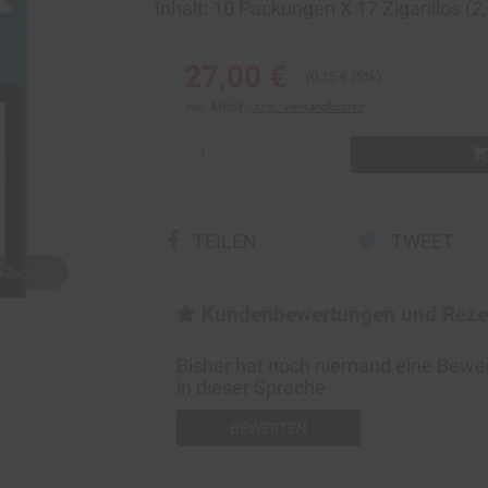
Inhalt: 10 Packungen Х 17 Zigarillos (2
27,00 €
(0,15 € /Stk)
Inkl. MwSt.
zzgl. Versandkosten
shopping_ca
TEILEN
TWEET
um Zoomen
Kundenbewertungen und Reze
Bisher hat noch niemand eine Bew
in dieser Sprache
BEWERTEN