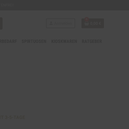
ENFREI!
0
person
Anmelden
0,00 €
RBEDARF
SPIRTUOSEN
KIOSKWAREN
RATGEBER
IT 3-5-TAGE