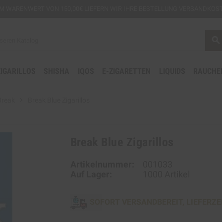
EM
WARENWERT VON 150,00€ LIEFERN WIR IHRE BESTELLUNG VERSANDKOST
search
ZIGARILLOS
SHISHA
IQOS
E-ZIGARETTEN
LIQUIDS
RAUCHE
Break
chevron_right
Break Blue Zigarillos
Break Blue Zigarillos
Artikelnummer:
001033
Auf Lager:
1000 Artikel
SOFORT VERSANDBEREIT, LIEFERZE