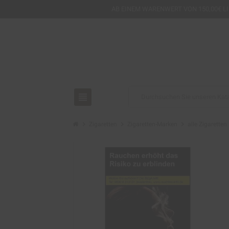
AB EINEM
WARENWERT VON 150,00€ L
view_headline
chevron_right
chevron_right
chevron_right
c
Zigaretten
Zigaretten-Marken
alle Zigaretten