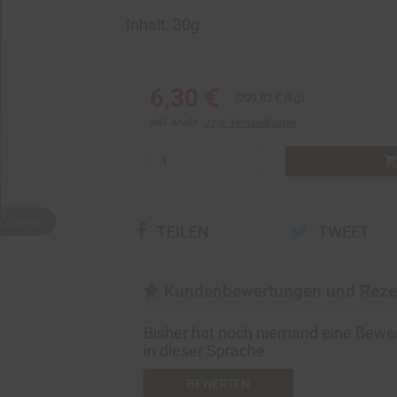
Inhalt: 30g
6,30 €
(209,83 € /kg)
Inkl. MwSt.
zzgl. Versandkosten
shopping_ca
um Zoomen
TEILEN
TWEET
Kundenbewertungen und Reze
Bisher hat noch niemand eine Bew
in dieser Sprache
BEWERTEN