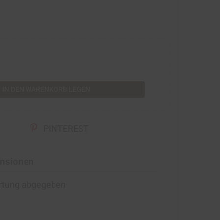
rt
IN DEN WARENKORB LEGEN
PINTEREST
nsionen
ertung abgegeben