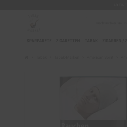
AB EIN
SPARPAKETE
ZIGARETTEN
TABAK
ZIGARREN / 
chevron_right
Tabak
chevron_right
Tabak-Marken
chevron_right
American Spirit
chevron_right
Ame