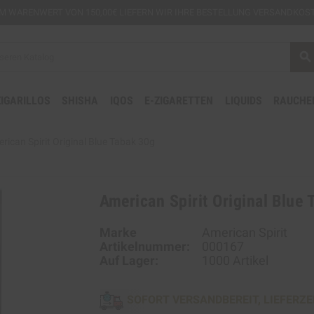
EM
WARENWERT VON 150,00€ LIEFERN WIR IHRE BESTELLUNG VERSANDKOST
search
ZIGARILLOS
SHISHA
IQOS
E-ZIGARETTEN
LIQUIDS
RAUCHE
rican Spirit Original Blue Tabak 30g
American Spirit Original Blue
Marke
American Spirit
Artikelnummer:
000167
Auf Lager:
1000 Artikel
SOFORT VERSANDBEREIT, LIEFERZE