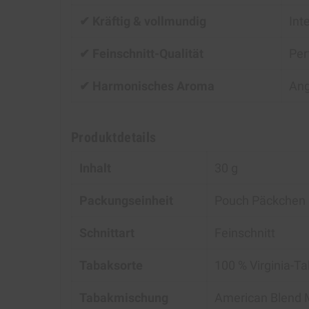
✔ Kräftig & vollmundig
Int
✔ Feinschnitt-Qualität
Per
✔ Harmonisches Aroma
Ang
Produktdetails
Inhalt
30 g
Packungseinheit
Pouch Päckchen
Schnittart
Feinschnitt
Tabaksorte
100 % Virginia-T
Tabakmischung
American Blend 