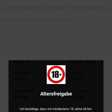
, natürliche Süße mit sanft-erdiger Tiefe und weichem
ne Aroma, naturbelassen verarbeitet
Analyse
Papier Typ A
Kondensat
8,0 mg
Nikotin
0,7 mg
Kondensat
15,0 mg
Altersfreigabe
Nikotin
1,3 mg
Ich bestätige, dass ich mindestens 18 Jahre alt bin.