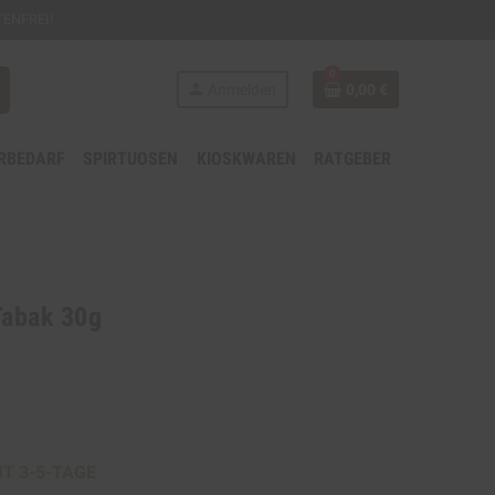
ENFREI!
0
person
Anmelden
0,00 €
RBEDARF
SPIRTUOSEN
KIOSKWAREN
RATGEBER
 Tabak 30g
IT 3-5-TAGE