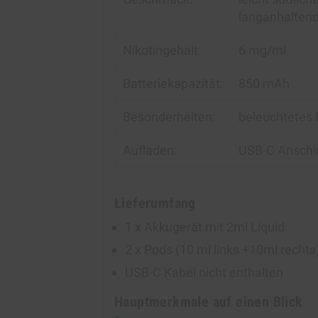
langanhalten
Nikotingehalt:
6 mg/ml
Batteriekapazität:
850 mAh
Besonderheiten:
beleuchtetes D
Aufladen:
USB-C Anschl
Lieferumfang
1 x Akkugerät mit 2ml Liquid
2 x Pods (10 ml links +10ml rechts
USB-C Kabel nicht enthalten
Hauptmerkmale auf einen Blick