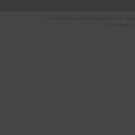
* Alle Preise inkl. gesetzl. Mehrwertsteuer zzgl. Ve
© 2021 tabak-mark