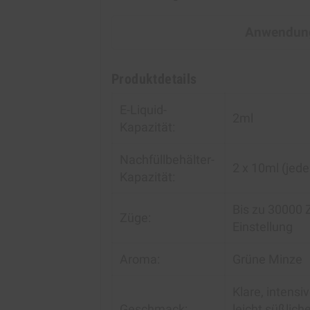
Anwendung
Produktdetails
E-Liquid-
2ml
Kapazität:
Nachfüllbehälter-
2 x 10ml (jed
Kapazität:
Bis zu 30000 
Züge:
Einstellung
Aroma:
Grüne Minze
Klare, intensi
Geschmack:
leicht süßlich