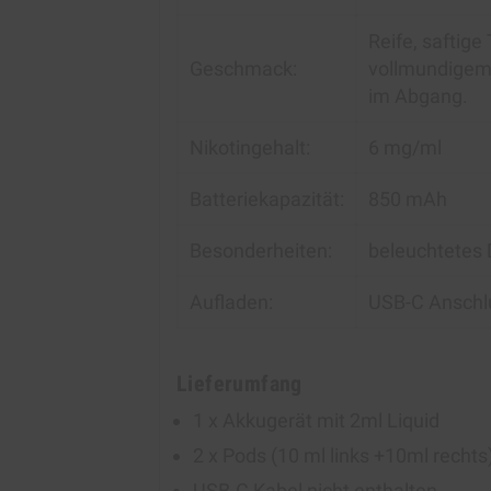
Reife, saftige
Geschmack:
vollmundigem 
im Abgang.
Nikotingehalt:
6 mg/ml
Batteriekapazität:
850 mAh
Besonderheiten:
beleuchtetes D
Aufladen:
USB-C Anschl
Lieferumfang
1 x Akkugerät mit 2ml Liquid
2 x Pods (10 ml links +10ml rechts
USB-C Kabel nicht enthalten