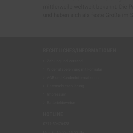
mittlerweile weltweit bekannt. Die P
und haben sich als feste Größe im Sh
RECHTLICHES/INFORMATIONEN
Zahlung und Versand
Widerrufsbelehrung mit Formular
AGB und Kundeninformationen
Datenschutzerklärung
Impressum
Batteriehinweise
HOTLINE
0711-50476428
Mo - Fr: 10:00 - 15:00 Uhr