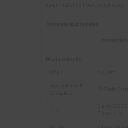
langanhaltenden Genuss schätzen.
Anwendungshinweise
Anwendung
Produktdetails
Inhalt:
2 x 10ml
Nachfüllbehälter-
2x Pods (10 m
Kapazität:
Bis zu 30000
Züge:
Einstellung
Aroma:
Zitrone, Minz