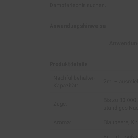
Dampferlebnis suchen.
Anwendungshinweise
Anwendung
Produktdetails
Nachfüllbehälter-
2ml – ausreic
Kapazität:
Bis zu 30.00
Züge:
ständiges Nac
Aroma:
Blaubeere, Ki
Fruchtig-süße 