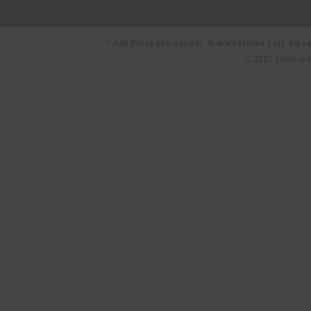
* Alle Preise inkl. gesetzl. Mehrwertsteuer zzgl. Ve
© 2021 tabak-mark