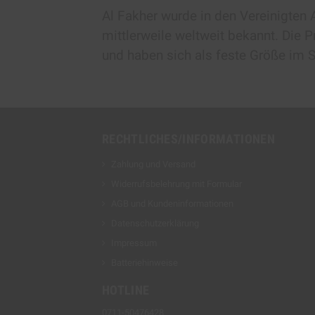
Al Fakher wurde in den Vereinigten 
mittlerweile weltweit bekannt. Die P
und haben sich als feste Größe im Sh
RECHTLICHES/INFORMATIONEN
Zahlung und Versand
Widerrufsbelehrung mit Formular
AGB und Kundeninformationen
Datenschutzerklärung
Impressum
Batteriehinweise
HOTLINE
0711-50476428