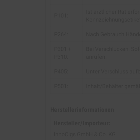
Ist ärztlicher Rat erf
P101:
Kennzeichnungsetikett
P264:
Nach Gebrauch Hände
P301 +
Bei Verschlucken: S
P310:
anrufen.
P405:
Unter Verschluss auf
P501:
Inhalt/Behälter gemäß
Herstellerinformationen
Hersteller/Importeur:
InnoCigs GmbH & Co. KG