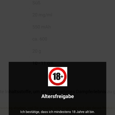
Süß
20 mg/ml
550 mAh
ca. 600
20 g
10 - 11 cm
hlte Inhaltsstoffe, um ein angenehmes Dampferlebnis zu 
Altersfreigabe
wertung abgeben, weil Sie entweder nicht eingeloggt sind oder dieses Produkt
omen und Dampfproduktion.
Ich bestätige, dass ich mindestens 18 Jahre alt bin.