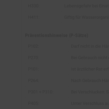
H330:
Lebensgefahr bei Eina
H411:
Giftig für Wasserorgani
Präventionshinweise (P-Sätze)
P102:
Darf nicht in die H
P270:
Bei Gebrauch nicht 
P101:
Ist ärztlicher Rat 
P264:
Nach Gebrauch Hän
P301 + P310:
Bei Verschlucken:
P405:
Unter Verschluss a