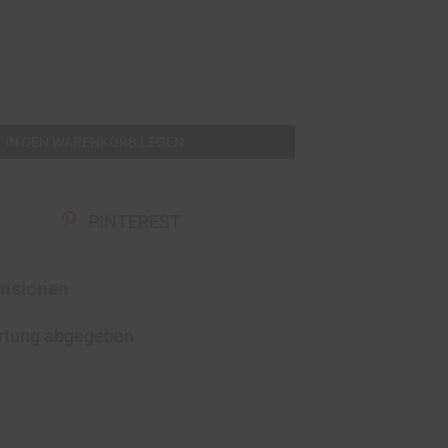
rt
IN DEN WARENKORB LEGEN
PINTEREST
nsionen
ertung abgegeben