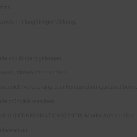
tmen.
smen, mit langfristiger Wirkung.
ände von Kindern gelangen.
essen, trinken oder rauchen.
erforderlich, Verpackung oder Kennzeichnungsetikett berei
de gründlich waschen.
 Sofort GIFTINFORMATIONSZENTRUM oder Arzt anrufen.
ufbewahren.