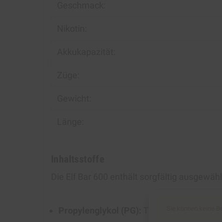
Geschmack:
Nikotin:
Akkukapazität:
Züge:
Gewicht:
Länge:
Inhaltsstoffe
Die Elf Bar 600 enthält sorgfältig ausgewä
Sie können keine Be
Propylenglykol (PG):
Trägerstoff für Ar