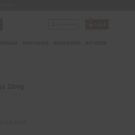
ENFREI!
0
person
Anmelden
0,00 €
RBEDARF
SPIRTUOSEN
KIOSKWAREN
RATGEBER
sha 20mg
IT 3-5-TAGE