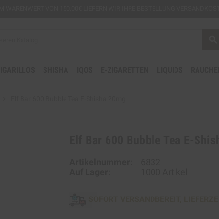
EM
WARENWERT VON 150,00€ LIEFERN WIR IHRE BESTELLUNG VERSANDKOST
search
ZIGARILLOS
SHISHA
IQOS
E-ZIGARETTEN
LIQUIDS
RAUCHE
chevron_right
Elf Bar 600 Bubble Tea E-Shisha 20mg
Elf Bar 600 Bubble Tea E-Shi
Artikelnummer:
6832
Auf Lager:
1000 Artikel
SOFORT VERSANDBEREIT, LIEFERZE