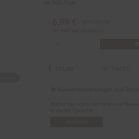
ca. 600 Züge
6,99 €
(3.493,25 € /1L)
Inkl. MwSt.
zzgl. Versandkosten
shopping_ca
TEILEN
TWEET
um Zoomen
Kundenbewertungen und Reze
Bisher hat noch niemand eine Bew
in dieser Sprache
BEWERTEN