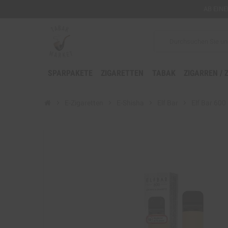
AB EIN
SPARPAKETE
ZIGARETTEN
TABAK
ZIGARREN / 
chevron_right
E-Zigaretten
chevron_right
E-Shisha
chevron_right
Elf Bar
chevron_right
Elf Bar 600