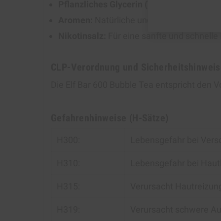
Pflanzliches Glycerin (VG):
Für dichte un
Aromen:
Natürliche und künstliche Stof
Nikotinsalz:
Für eine sanfte und schnelle
CLP-Verordnung und Sicherheitshinweis
Die Elf Bar 600 Bubble Tea entspricht den 
Gefahrenhinweise (H-Sätze)
H300:
Lebensgefahr bei Vers
H310:
Lebensgefahr bei Haut
H315:
Verursacht Hautreizun
H319:
Verursacht schwere Au